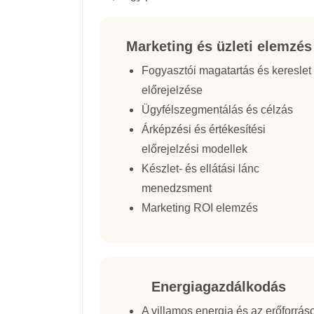
Marketing és üzleti elemzés
Fogyasztói magatartás és kereslet
előrejelzése
Ügyfélszegmentálás és célzás
Árképzési és értékesítési
előrejelzési modellek
Készlet- és ellátási lánc
menedzsment
Marketing ROI elemzés
Energiagazdálkodás
A villamos energia és az erőforrás