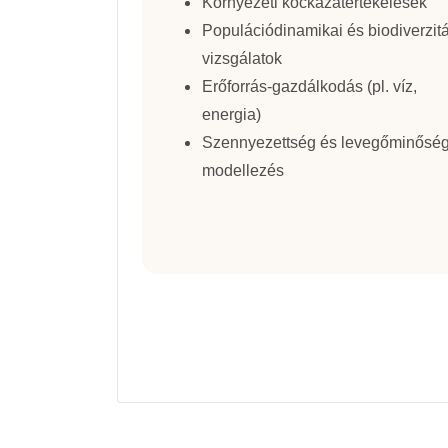
Környezeti kockázatértékelések
Populációdinamikai és biodiverzitá
vizsgálatok
Erőforrás-gazdálkodás (pl. víz,
energia)
Szennyezettség és levegőminősé
modellezés