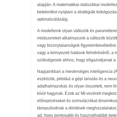
alapján. A matematikai-statisztikai modell
betekintést nyújtani a stratégiák kidolgozá
optimalizálásáig.
A modelleink olyan változók és paraméterek
módszereket alkalmazunk a változók között
vagy bizonytalanságok figyelembevételére.
vagy a környezeti hatások felméréséről, a 
szükségesek ahhoz, hogy eligazodjanak a
Napjainkban a mesterséges intelligencia (AI
eszközök, például a gépi tanulás és a neur
adathalmazokat, és olyan összetett, nem li
kívül hagynak. Ezek az MI-vezérelt megköz
előrejelzéseket és szimulációkat dinamikus
támaszkodnak a döntések meghozatalakor, a
ad, hogy pontosabb és használhatóbb betek