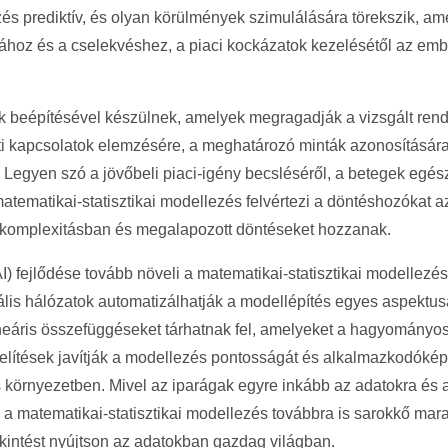
ezés prediktív, és olyan körülmények szimulálására törekszik, a
sához és a cselekvéshez, a piaci kockázatok kezelésétől az embe
 beépítésével készülnek, amelyek megragadják a vizsgált rendsz
i kapcsolatok elemzésére, a meghatározó minták azonosítására
 Legyen szó a jövőbeli piaci-igény becsléséről, a betegek egé
matematikai-statisztikai modellezés felvértezi a döntéshozókat
 komplexitásban és megalapozott döntéseket hozzanak.
) fejlődése tovább növeli a matematikai-statisztikai modellezés 
ális hálózatok automatizálhatják a modellépítés egyes aspektu
neáris összefüggéseket tárhatnak fel, amelyeket a hagyományos
elítések javítják a modellezés pontosságát és alkalmazkodóképe
 környezetben. Mivel az iparágak egyre inkább az adatokra és a
 matematikai-statisztikai modellezés továbbra is sarokkő mara
intést nyújtson az adatokban gazdag világban.