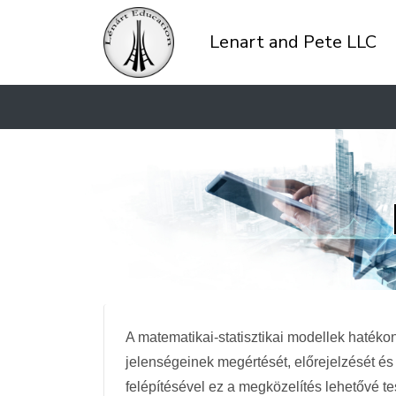
A modelleink olyan változók és paraméterek
Lenart and Pete LLC
módszereket alkalmazunk a változók között
vagy bizonytalanságok figyelembevételére.
környezeti hatások felméréséről, a matema
hogy eligazodjanak a komplexitásban és m
A matematikai-statisztikai modellek hatéko
jelenségeinek megértését, előrejelzését és
felépítésével ez a megközelítés lehetővé t