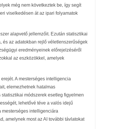
melyek még nem következtek be, így segít
ri viselkedésen át az ipari folyamatok
er alapvető jellemzőit. Ezután statisztikai
, és az adatokban rejlő véletlenszerűségek
szségügyi eredményeinek előrejelzéséről
 azokkal az eszközökkel, amelyek
erejét. A mesterséges intelligencia
sait, elemezhetnek hatalmas
 statisztikai módszerek esetleg figyelmen
sségét, lehetővé téve a valós idejű
 mesterséges intelligenciára
d, amelynek most az AI további távlatokat